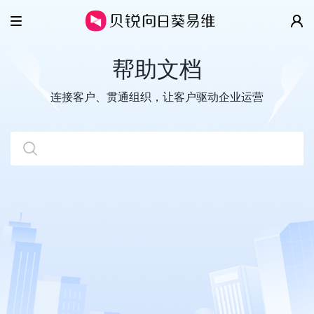
产品
帮助文档
解决方案
智慧工单
连接客户、贯通组织，让客户驱动企业运营
云客服
客户案例
IT/SSC服务台
全渠道
售后维保
价格
移动客服
数字客户服务
帮助
超级看板
企业协同管理
关于
视频演示
开放平台
帮助文档
更多精彩
关于我们
开发指南
新闻动态
贝锐